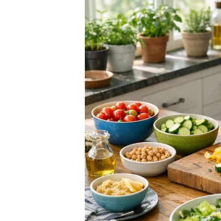
für
jeden
Tag