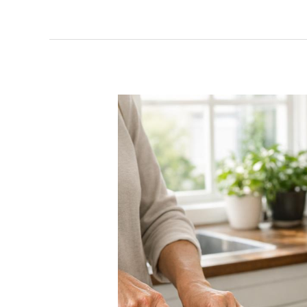
Frisch,
schnell,
lecker:
So
gelingt
gesunde
Küche
im
Alltag