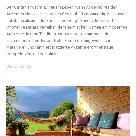
Der Garten erwacht zu neuem Leben, wenn Accessoires den
Außenbereich in ein kreatives Gesamtbild verwandeln, das sowohl
stilistisch als auch funktional überzeugt. Frische Ideen und
innovative Details verleihen dem heimischen Garten ein modernes
Ambiente, in dem Tradition und Avantgarde harmonisch
zusammentreffen. Farbenfrohe Elemente, ungewöhnliche
Materialien und raffiniert platzierte Akzente eröffnen neue
Perspektiven, die den Blick
Weiterlesen »
Wohlfühlambiente
im
Freien
–
Tipps
für
gemütliche
Gartengestaltung