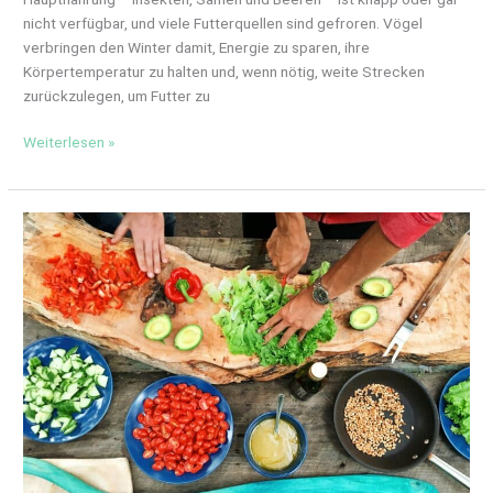
nicht verfügbar, und viele Futterquellen sind gefroren. Vögel
verbringen den Winter damit, Energie zu sparen, ihre
Körpertemperatur zu halten und, wenn nötig, weite Strecken
zurückzulegen, um Futter zu
Weiterlesen »
Ernährung
und
Garten:
Wie
der
eigene
Anbau
Ihre
Ernährung
verbessern
kann