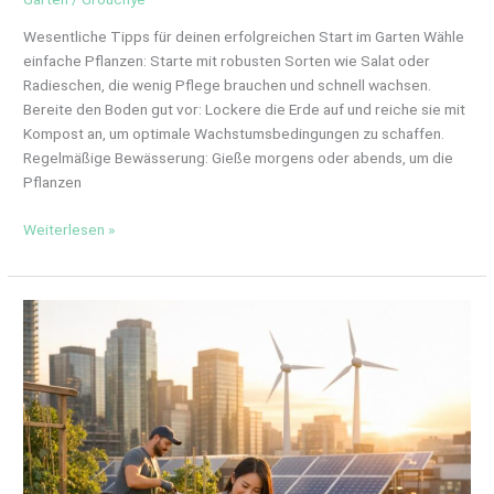
Wesentliche Tipps für deinen erfolgreichen Start im Garten Wähle
einfache Pflanzen: Starte mit robusten Sorten wie Salat oder
Radieschen, die wenig Pflege brauchen und schnell wachsen.
Bereite den Boden gut vor: Lockere die Erde auf und reiche sie mit
Kompost an, um optimale Wachstumsbedingungen zu schaffen.
Regelmäßige Bewässerung: Gieße morgens oder abends, um die
Pflanzen
Weiterlesen »
Arbeitswelten
im
Wandel:
Wie
nachhaltige
Berufsbilder
unsere
Zukunft