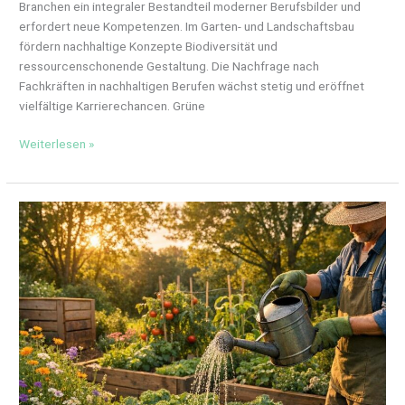
Branchen ein integraler Bestandteil moderner Berufsbilder und
erfordert neue Kompetenzen. Im Garten- und Landschaftsbau
fördern nachhaltige Konzepte Biodiversität und
ressourcenschonende Gestaltung. Die Nachfrage nach
Fachkräften in nachhaltigen Berufen wächst stetig und eröffnet
vielfältige Karrierechancen. Grüne
Weiterlesen »
Dein
eigener
Bio-
Garten:
So
startest
du
ganz
einfach