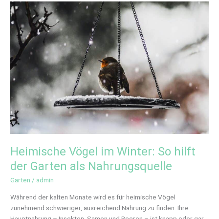
Heimische
Vögel
im
Winter:
So
hilft
der
Garten
als
Nahrungsquelle
Heimische Vögel im Winter: So hilft
der Garten als Nahrungsquelle
Garten
/
admin
Während der kalten Monate wird es für heimische Vögel
zunehmend schwieriger, ausreichend Nahrung zu finden. Ihre
Hauptnahrung – Insekten, Samen und Beeren – ist knapp oder gar