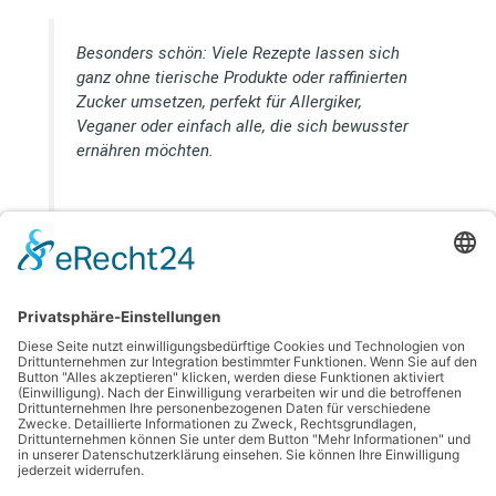
Besonders schön: Viele Rezepte lassen sich
ganz ohne tierische Produkte oder raffinierten
Zucker umsetzen, perfekt für Allergiker,
Veganer oder einfach alle, die sich bewusster
ernähren möchten.
Mit etwas Vorbereitung und dem richtigen Vorrat an Bio-Zutaten
gelingen die meisten Desserts schnell und unkompliziert. Und wer
es im Sommer besonders frisch mag, greift zur wohl leckersten
Bio-Leckerei, einem cremigen, selbstgemachten Bio Eis.
Bildnachweis:
Anton – stock.adobe.com // Anja Greiner Adam – stock.adobe.com
←
Vorheriger Beitrag
Nächster Beitrag
→